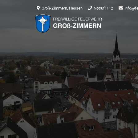
Groß-Zimmern, Hessen
Notruf: 112
info@f