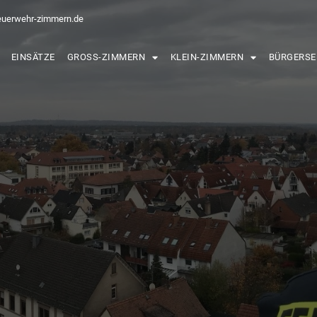
euerwehr-zimmern.de
EINSÄTZE
GROSS-ZIMMERN
KLEIN-ZIMMERN
BÜRGERSE