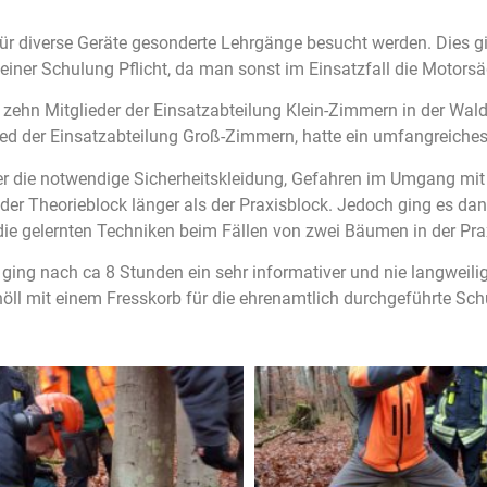
r diverse Geräte gesonderte Lehrgänge besucht werden. Dies gil
h einer Schulung Pflicht, da man sonst im Einsatzfall die Motorsä
h zehn Mitglieder der Einsatzabteilung Klein-Zimmern in der Wal
tglied der Einsatzabteilung Groß-Zimmern, hatte ein umfangrei
ber die notwendige Sicherheitskleidung, Gefahren im Umgang mit
der Theorieblock länger als der Praxisblock. Jedoch ging es d
die gelernten Techniken beim Fällen von zwei Bäumen in der Pr
ng nach ca 8 Stunden ein sehr informativer und nie langweili
öll mit einem Fresskorb für die ehrenamtlich durchgeführte Sch