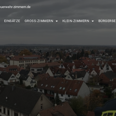
euerwehr-zimmern.de
EINSÄTZE
GROSS-ZIMMERN
KLEIN-ZIMMERN
BÜRGERSE