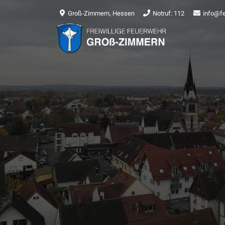
Groß-Zimmern, Hessen
Notruf: 112
info@f