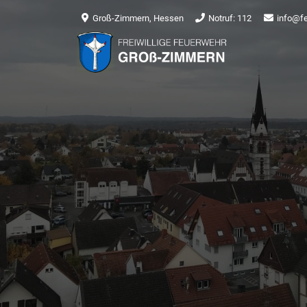
Groß-Zimmern, Hessen
Notruf: 112
info@f