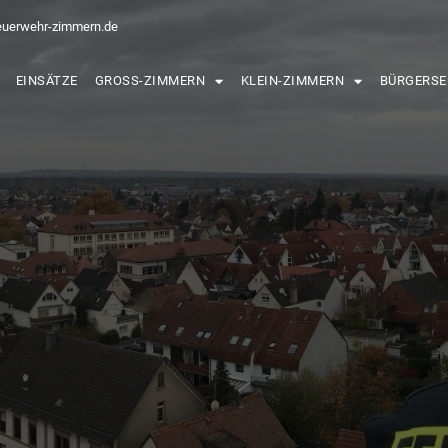
euerwehr-zimmern.de
EINSÄTZE
GROSS-ZIMMERN
KLEIN-ZIMMERN
BÜRGERSE