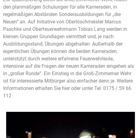
den planmäßigen Schulungen für alle Kameraden, in
regelmäßigen Abständen Sonderausbildungen für „die
Neuen“ an. Auf Initiative von Oberlöschmeister Marcus
Paschke und Oberfeuerwehrmann Tobias Lang werden in
kleinen Gruppen Grundlagen vermittelt und, je nach
Ausbildungsstand, Übungen abgehalten. Außerhalb der
eigentlichen Übungen können die beiden Kameraden,
unterstützt durch weitere erfahrene Feuerwehrleute,
intensiver auf die Fragen der neuen Kameraden eingehen als
in „großer Runde“. Ein Einstieg in die Groß-Zimmerner Wehr
ist für interessierte Mitbürger also einfacher denn je. Weitere
Informationen erhalten Sie
hier oder unter Tel: 0175 / 59 66
112