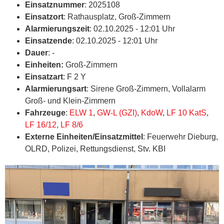
Einsatznummer
: 2025108
Einsatzort
: Rathausplatz, Groß-Zimmern
Alarmierungszeit
: 02.10.2025 - 12:01 Uhr
Einsatzende
: 02.10.2025 - 12:01 Uhr
Dauer
: -
Einheiten:
Groß-Zimmern
Einsatzart
: F 2 Y
Alarmierungsart
: Sirene Groß-Zimmern, Vollalarm
Groß- und Klein-Zimmern
Fahrzeuge
:
ELW 1
,
GW-L (GZI)
,
KdoW
,
LF 10 KatS
,
LF 16/12
,
LF 8/6
Externe Einheiten/Einsatzmittel
: Feuerwehr Dieburg,
OLRD, Polizei, Rettungsdienst, Stv. KBI