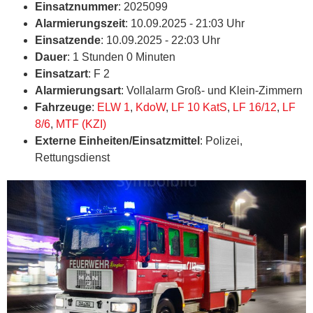
Einsatznummer
: 2025099
Alarmierungszeit
: 10.09.2025 - 21:03 Uhr
Einsatzende
: 10.09.2025 - 22:03 Uhr
Dauer
: 1 Stunden 0 Minuten
Einsatzart
: F 2
Alarmierungsart
: Vollalarm Groß- und Klein-Zimmern
Fahrzeuge
:
ELW 1
,
KdoW
,
LF 10 KatS
,
LF 16/12
,
LF
8/6
,
MTF (KZI)
Externe Einheiten/Einsatzmittel
: Polizei,
Rettungsdienst