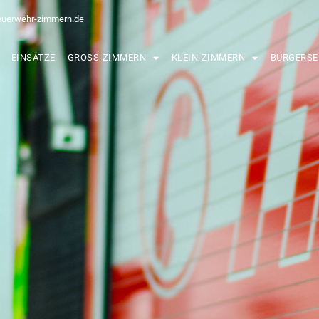
euerwehr-zimmern.de
EINSÄTZE
GROSS-ZIMMERN
KLEIN-ZIMMERN
BÜRGERSE