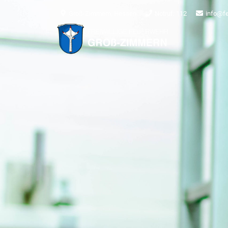
Groß-Zimmern, Hessen
Notruf: 112
info@f