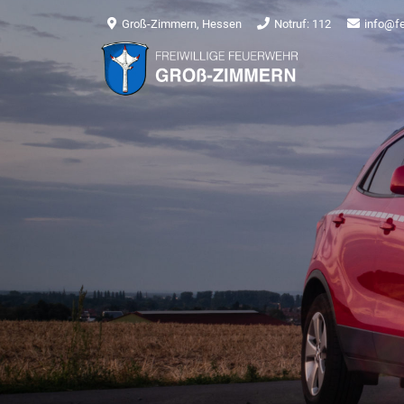
Groß-Zimmern, Hessen
Notruf: 112
info@f