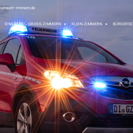
euerwehr-zimmern.de
EINSÄTZE
GROSS-ZIMMERN
KLEIN-ZIMMERN
BÜRGERSE