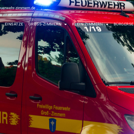
euerwehr-zimmern.de
EINSÄTZE
GROSS-ZIMMERN
KLEIN-ZIMMERN
BÜRGERSE