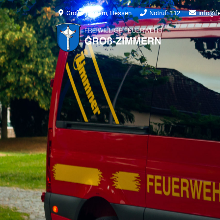
Groß-Zimmern, Hessen
Notruf: 112
info@f