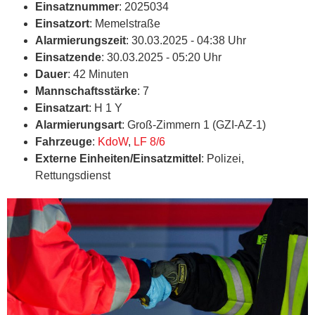
Einsatznummer
: 2025034
Einsatzort
: Memelstraße
Alarmierungszeit
: 30.03.2025 - 04:38 Uhr
Einsatzende
: 30.03.2025 - 05:20 Uhr
Dauer
: 42 Minuten
Mannschaftsstärke
: 7
Einsatzart
: H 1 Y
Alarmierungsart
: Groß-Zimmern 1 (GZI-AZ-1)
Fahrzeuge
:
KdoW
,
LF 8/6
Externe Einheiten/Einsatzmittel
: Polizei,
Rettungsdienst