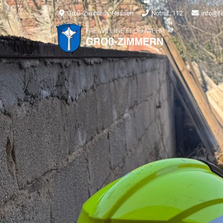
Groß-Zimmern, Hessen
Notruf: 112
info@f