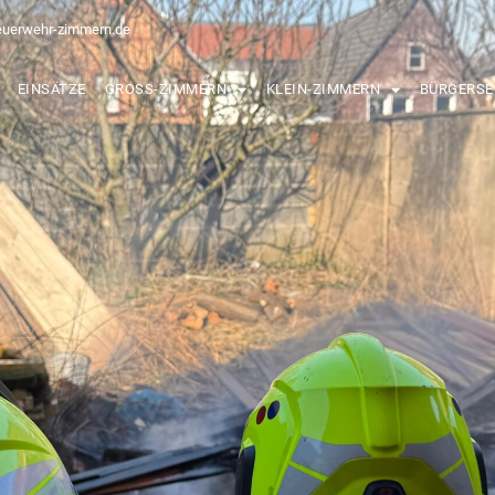
euerwehr-zimmern.de
EINSÄTZE
GROSS-ZIMMERN
KLEIN-ZIMMERN
BÜRGERSE