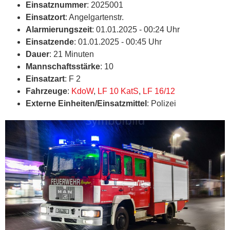
Einsatznummer
: 2025001
Einsatzort
: Angelgartenstr.
Alarmierungszeit
: 01.01.2025 - 00:24 Uhr
Einsatzende
: 01.01.2025 - 00:45 Uhr
Dauer
: 21 Minuten
Mannschaftsstärke
: 10
Einsatzart
: F 2
Fahrzeuge
:
KdoW
,
LF 10 KatS
,
LF 16/12
Externe Einheiten/Einsatzmittel
: Polizei