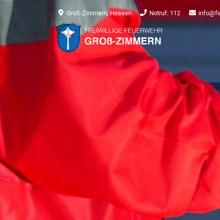
Groß-Zimmern, Hessen
Notruf: 112
info@f