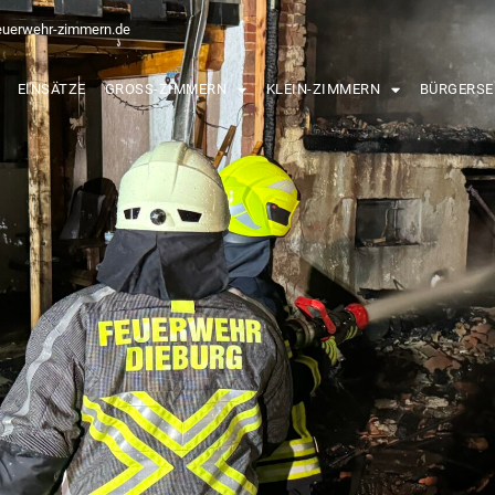
euerwehr-zimmern.de
EINSÄTZE
GROSS-ZIMMERN
KLEIN-ZIMMERN
BÜRGERSE