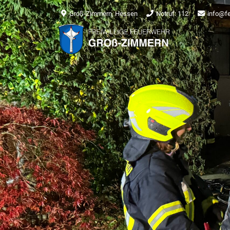
Groß-Zimmern, Hessen
Notruf: 112
info@f