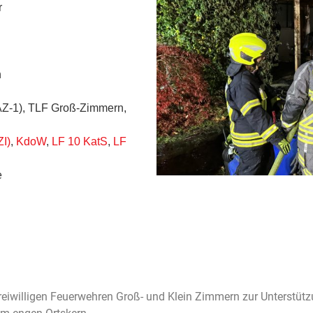
r
n
-AZ-1), TLF Groß-Zimmern,
I)
,
KdoW
,
LF 10 KatS
,
LF
e
Freiwilligen Feuerwehren Groß- und Klein Zimmern zur Unterst