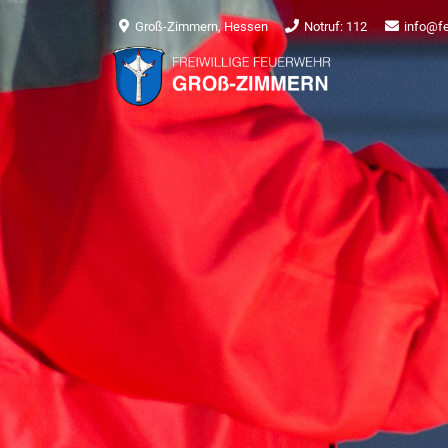
Groß-Zimmern, Hessen
Notruf: 112
info@f