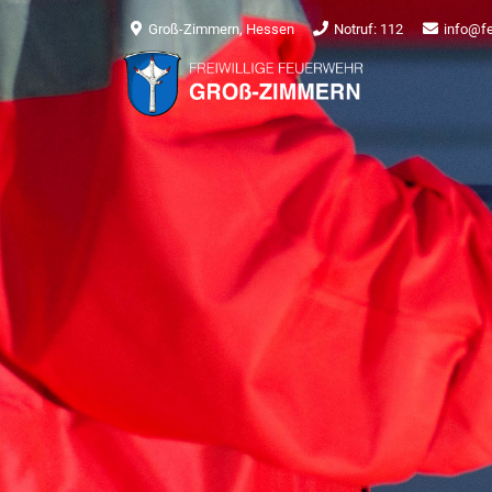
Groß-Zimmern, Hessen
Notruf: 112
info@f