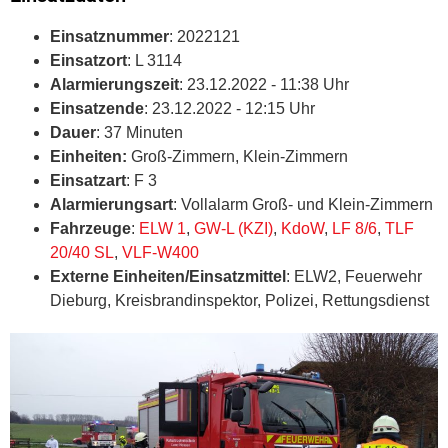
Einsatznummer
: 2022121
Einsatzort
: L 3114
Alarmierungszeit
: 23.12.2022 - 11:38 Uhr
Einsatzende
: 23.12.2022 - 12:15 Uhr
Dauer
: 37 Minuten
Einheiten:
Groß-Zimmern, Klein-Zimmern
Einsatzart
: F 3
Alarmierungsart
: Vollalarm Groß- und Klein-Zimmern
Fahrzeuge
:
ELW 1
,
GW-L (KZI)
,
KdoW
,
LF 8/6
,
TLF
20/40 SL
,
VLF-W400
Externe Einheiten/Einsatzmittel
: ELW2, Feuerwehr
Dieburg, Kreisbrandinspektor, Polizei, Rettungsdienst