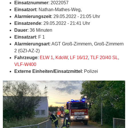
Einsatznummer
: 2022057
Einsatzort
: Nathan-Mathes-Weg,
Alarmierungszeit
: 29.05.2022 - 21:05 Uhr
Einsatzende
: 29.05.2022 - 21:41 Uhr
Dauer
: 36 Minuten
Einsatzart
: F 1
Alarmierungsart
: AGT Groß-Zimmern, Groß-Zimmern
2 (GZI-AZ-2)
Fahrzeuge
:
ELW 1
,
KdoW
,
LF 16/12
,
TLF 20/40 SL
,
VLF-W400
Externe Einheiten/Einsatzmittel
: Polizei