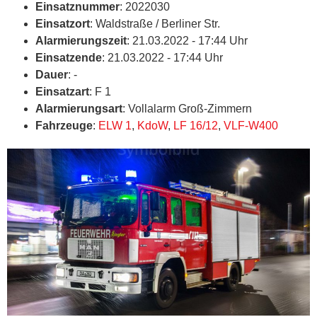
Einsatznummer
: 2022030
Einsatzort
: Waldstraße / Berliner Str.
Alarmierungszeit
: 21.03.2022 - 17:44 Uhr
Einsatzende
: 21.03.2022 - 17:44 Uhr
Dauer
: -
Einsatzart
: F 1
Alarmierungsart
: Vollalarm Groß-Zimmern
Fahrzeuge
:
ELW 1
,
KdoW
,
LF 16/12
,
VLF-W400