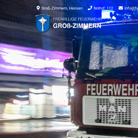
Groß-Zimmern, Hessen
Notruf: 112
info@f