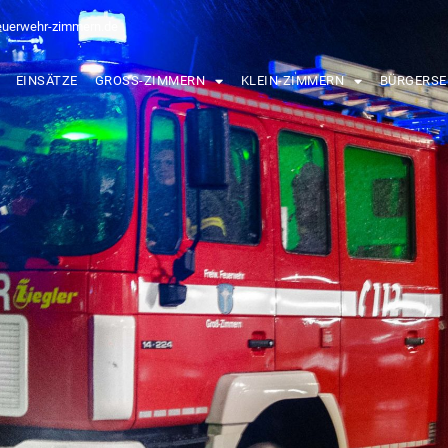
euerwehr-zimmern.de
EINSÄTZE
GROSS-ZIMMERN
KLEIN-ZIMMERN
BÜRGERSE