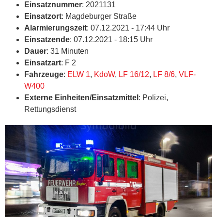
Einsatznummer
: 2021131
Einsatzort
: Magdeburger Straße
Alarmierungszeit
: 07.12.2021 - 17:44 Uhr
Einsatzende
: 07.12.2021 - 18:15 Uhr
Dauer
: 31 Minuten
Einsatzart
: F 2
Fahrzeuge
:
ELW 1
,
KdoW
,
LF 16/12
,
LF 8/6
,
VLF-
W400
Externe Einheiten/Einsatzmittel
: Polizei,
Rettungsdienst