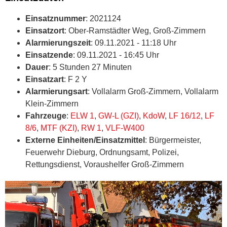
Einsatznummer
: 2021124
Einsatzort
: Ober-Ramstädter Weg, Groß-Zimmern
Alarmierungszeit
: 09.11.2021 - 11:18 Uhr
Einsatzende
: 09.11.2021 - 16:45 Uhr
Dauer
: 5 Stunden 27 Minuten
Einsatzart
: F 2 Y
Alarmierungsart
: Vollalarm Groß-Zimmern, Vollalarm
Klein-Zimmern
Fahrzeuge
:
ELW 1
,
GW-L (GZI)
,
KdoW
,
LF 16/12
,
LF
8/6
,
MTF (KZI)
,
RW 1
,
VLF-W400
Externe Einheiten/Einsatzmittel
: Bürgermeister,
Feuerwehr Dieburg, Ordnungsamt, Polizei,
Rettungsdienst, Voraushelfer Groß-Zimmern