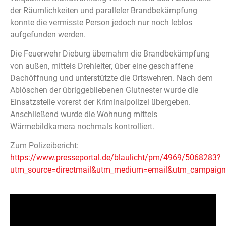
der Räumlichkeiten und paralleler Brandbekämpfung
konnte die vermisste Person jedoch nur noch leblos
aufgefunden werden.
Die Feuerwehr Dieburg übernahm die Brandbekämpfung
von außen, mittels Drehleiter, über eine geschaffene
Dachöffnung und unterstützte die Ortswehren. Nach dem
Ablöschen der übriggebliebenen Glutnester wurde die
Einsatzstelle vorerst der Kriminalpolizei übergeben.
Anschließend wurde die Wohnung mittels
Wärmebildkamera nochmals kontrolliert.
Zum Polizeibericht:
https://www.presseportal.de/blaulicht/pm/4969/5068283?
utm_source=directmail&utm_medium=email&utm_campaig