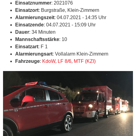
Einsatznummer
: 2021076
Einsatzort
: Burgstraße, Klein-Zimmern
Alarmierungszeit
: 04.07.2021 - 14:35 Uhr
Einsatzende
: 04.07.2021 - 15:09 Uhr
Dauer
: 34 Minuten
Mannschaftsstärke
: 10
Einsatzart
: F 1
Alarmierungsart
: Vollalarm Klein-Zimmern
Fahrzeuge
:
KdoW
,
LF 8/6
,
MTF (KZI)