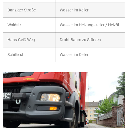
Danziger Straße
Wasser im Keller
Waldstr.
Wasser im Heizungskeller / Heizöl
Hans-Geiß-Weg
Droht Baum zu Stürzen
Schillerstr.
Wasser im Keller