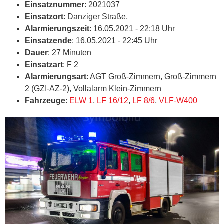
Einsatznummer
: 2021037
Einsatzort
: Danziger Straße,
Alarmierungszeit
: 16.05.2021 - 22:18 Uhr
Einsatzende
: 16.05.2021 - 22:45 Uhr
Dauer
: 27 Minuten
Einsatzart
: F 2
Alarmierungsart
: AGT Groß-Zimmern, Groß-Zimmern
2 (GZI-AZ-2), Vollalarm Klein-Zimmern
Fahrzeuge
:
ELW 1
,
LF 16/12
,
LF 8/6
,
VLF-W400