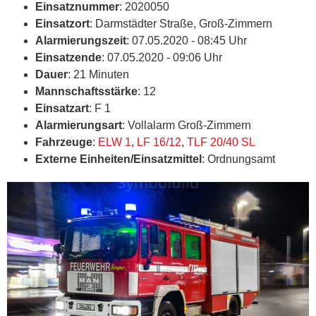
Einsatznummer
: 2020050
Einsatzort
: Darmstädter Straße, Groß-Zimmern
Alarmierungszeit
: 07.05.2020 - 08:45 Uhr
Einsatzende
: 07.05.2020 - 09:06 Uhr
Dauer
: 21 Minuten
Mannschaftsstärke
: 12
Einsatzart
: F 1
Alarmierungsart
: Vollalarm Groß-Zimmern
Fahrzeuge
:
ELW 1
,
LF 16/12
,
TLF 20/40 SL
Externe Einheiten/Einsatzmittel
: Ordnungsamt