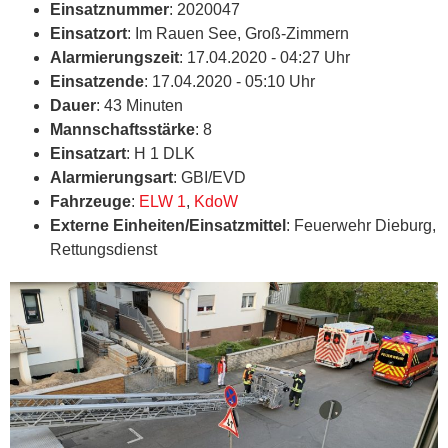
Einsatznummer
: 2020047
Einsatzort
: Im Rauen See, Groß-Zimmern
Alarmierungszeit
: 17.04.2020 - 04:27 Uhr
Einsatzende
: 17.04.2020 - 05:10 Uhr
Dauer
: 43 Minuten
Mannschaftsstärke
: 8
Einsatzart
: H 1 DLK
Alarmierungsart
: GBI/EVD
Fahrzeuge
:
ELW 1
,
KdoW
Externe Einheiten/Einsatzmittel
: Feuerwehr Dieburg,
Rettungsdienst