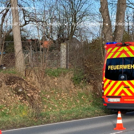
euerwehr-zimmern.de
EINSÄTZE
GROSS-ZIMMERN
KLEIN-ZIMMERN
BÜRGERSE