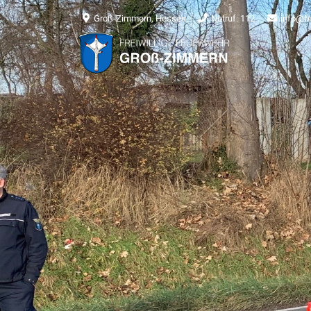
Groß-Zimmern, Hessen
Notruf: 112
info@f