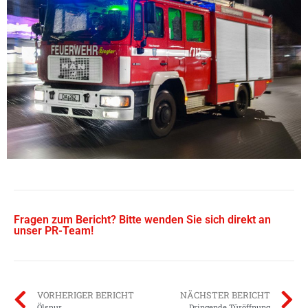
Fragen zum Bericht? Bitte wenden Sie sich direkt an
unser PR-Team!
VORHERIGER BERICHT
NÄCHSTER BERICHT
Ölspur
Dringende Türöffnung