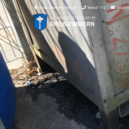
Groß-Zimmern, Hessen
Notruf: 112
info@f