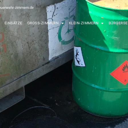
euerwehr-zimmern.de
EINSÄTZE
GROSS-ZIMMERN
KLEIN-ZIMMERN
BÜRGERSE