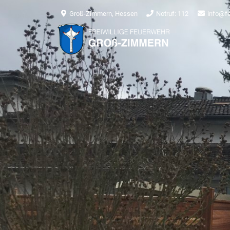
Groß-Zimmern, Hessen
Notruf: 112
info@f