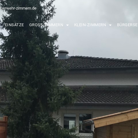
euerwehr-zimmern.de
EINSÄTZE
GROSS-ZIMMERN
KLEIN-ZIMMERN
BÜRGERSE