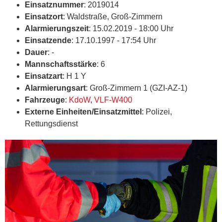
Einsatznummer
: 2019014
Einsatzort
: Waldstraße, Groß-Zimmern
Alarmierungszeit
: 15.02.2019 - 18:00 Uhr
Einsatzende
: 17.10.1997 - 17:54 Uhr
Dauer
: -
Mannschaftsstärke
: 6
Einsatzart
: H 1 Y
Alarmierungsart
: Groß-Zimmern 1 (GZI-AZ-1)
Fahrzeuge
:
KdoW
,
VLF-W400
Externe Einheiten/Einsatzmittel
: Polizei,
Rettungsdienst