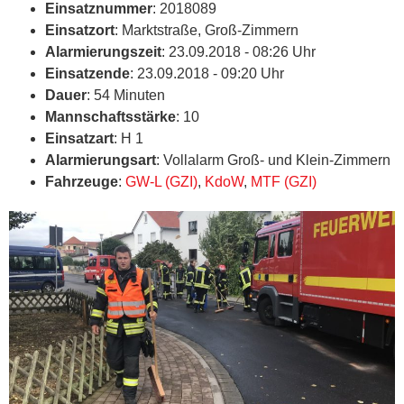
Einsatznummer
: 2018089
Einsatzort
: Marktstraße, Groß-Zimmern
Alarmierungszeit
: 23.09.2018 - 08:26 Uhr
Einsatzende
: 23.09.2018 - 09:20 Uhr
Dauer
: 54 Minuten
Mannschaftsstärke
: 10
Einsatzart
: H 1
Alarmierungsart
: Vollalarm Groß- und Klein-Zimmern
Fahrzeuge
:
GW-L (GZI)
,
KdoW
,
MTF (GZI)