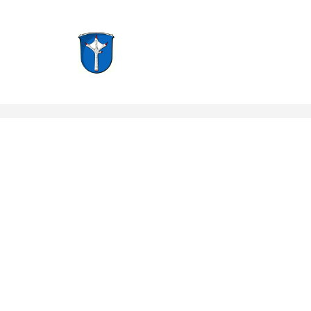
Groß-Zimmern, Hessen
Notruf: 112
info@f