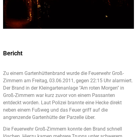
Bericht
Zu einem Gartenhüttenbrand wurde die Feuerwehr Groß-
Zimmern am Freitag, 03.06.2011, gegen 22:15 Uhr alarmiert.
Der Brand in der Kleingartenanlage "Am roten Morgen" in
Groß-Zimmern war kurz zuvor von einem Passanten
entdeckt worden. Laut Polizei brannte eine Hecke direkt
neben einem Fußweg und das Feuer griff auf die
angrenzende Gartenhütte der Parzelle über.
Die Feuerwehr Groß-Zimmern konnte den Brand schnell
löschen. Hierzu kamen mehrere Trupps unter schwerem