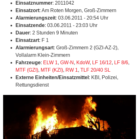
Einsatznummer
: 2011042
Einsatzort
: Am Roten Morgen, Groß-Zimmern
Alarmierungszeit
: 03.06.2011 - 20:54 Uhr
Einsatzende
: 03.06.2011 - 23:03 Uhr
Dauer
: 2 Stunden 9 Minuten
Einsatzart
: F 1
Alarmierungsart
: Groß-Zimmern 2 (GZI-AZ-2),
Vollalarm Klein-Zimmern
Fahrzeuge
:
ELW 1
,
GW-N
,
KdoW
,
LF 16/12
,
LF 8/6
,
MTF (GZI)
,
MTF (KZI)
,
RW 1
,
TLF 20/40 SL
Externe Einheiten/Einsatzmittel
: KBI, Polizei,
Rettungsdienst