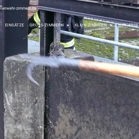
euerwehr-zimmern.de
EINSÄTZE
GROSS-ZIMMERN
KLEIN-ZIMMERN
BÜRGERSE