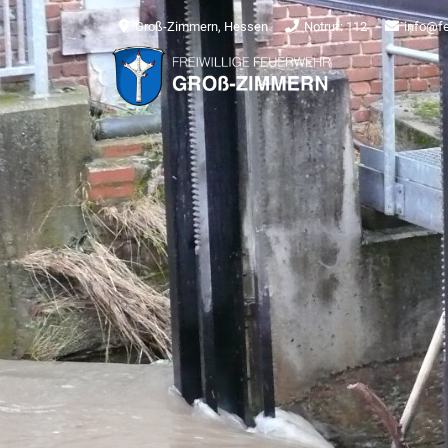
Groß-Zimmern, Hessen
Notruf: 112
info@f