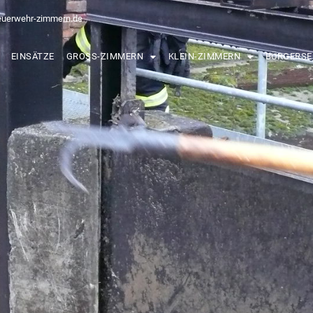
euerwehr-zimmern.de
EINSÄTZE
GROSS-ZIMMERN
KLEIN-ZIMMERN
BÜRGERSE