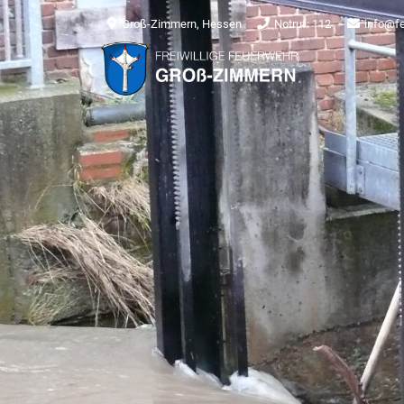
Groß-Zimmern, Hessen
Notruf: 112
info@f