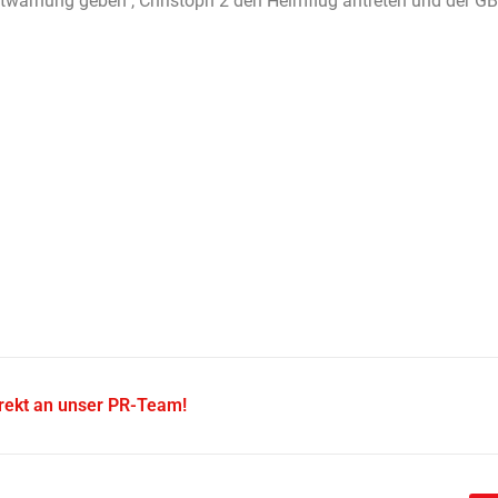
ntwarnung geben", Christoph 2 den Heimflug antreten und der GBI 
irekt an unser PR-Team!