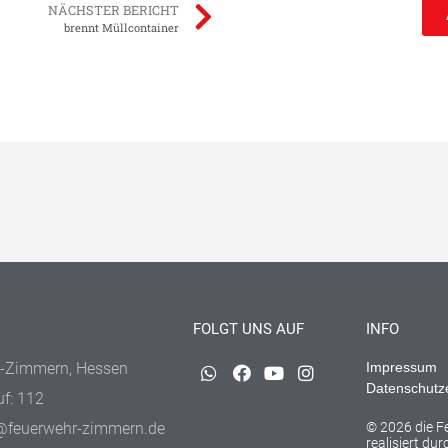
NÄCHSTER BERICHT
brennt Müllcontainer
FOLGT UNS AUF
INFO
-Zimmern, Hessen
Impressum
Datenschutz
uf: 112
@feuerwehr-zimmern.de
© 2026 die 
realisiert du