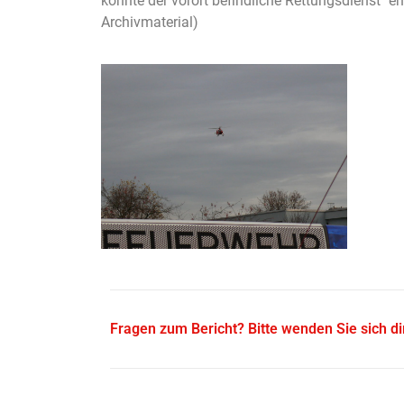
konnte der vorort befindliche Rettungsdienst "e
Archivmaterial)
Fragen zum Bericht? Bitte wenden Sie sich d