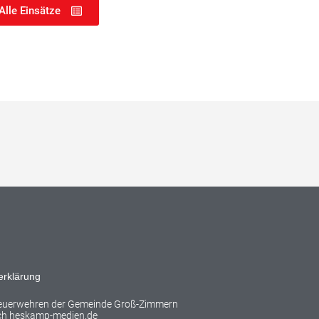
Alle Einsätze
erklärung
Feuerwehren der Gemeinde Groß-Zimmern
rch
heskamp-medien.de