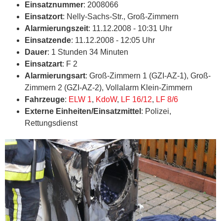
Einsatznummer
: 2008066
Einsatzort
: Nelly-Sachs-Str., Groß-Zimmern
Alarmierungszeit
: 11.12.2008 - 10:31 Uhr
Einsatzende
: 11.12.2008 - 12:05 Uhr
Dauer
: 1 Stunden 34 Minuten
Einsatzart
: F 2
Alarmierungsart
: Groß-Zimmern 1 (GZI-AZ-1), Groß-
Zimmern 2 (GZI-AZ-2), Vollalarm Klein-Zimmern
Fahrzeuge
:
ELW 1
,
KdoW
,
LF 16/12
,
LF 8/6
Externe Einheiten/Einsatzmittel
: Polizei,
Rettungsdienst