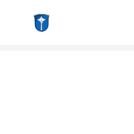
Groß-Zimmern, Hessen
Notruf: 112
info@f