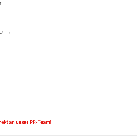
r
AZ-1)
irekt an unser PR-Team!