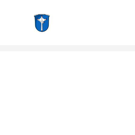
Groß-Zimmern, Hessen
Notruf: 112
info@f