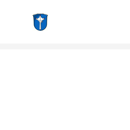
Groß-Zimmern, Hessen
Notruf: 112
info@f