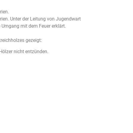
rien.
ien. Unter der Leitung von Jugendwart
 Umgang mit dem Feuer erklärt.
eichholzes gezeigt:
 Hölzer nicht entzünden.