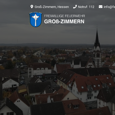
Groß-Zimmern, Hessen
Notruf: 112
info@f