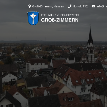
Groß-Zimmern, Hessen
Notruf: 112
info@f