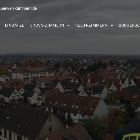
euerwehr-zimmern.de
EINSÄTZE
GROSS-ZIMMERN
KLEIN-ZIMMERN
BÜRGERSE