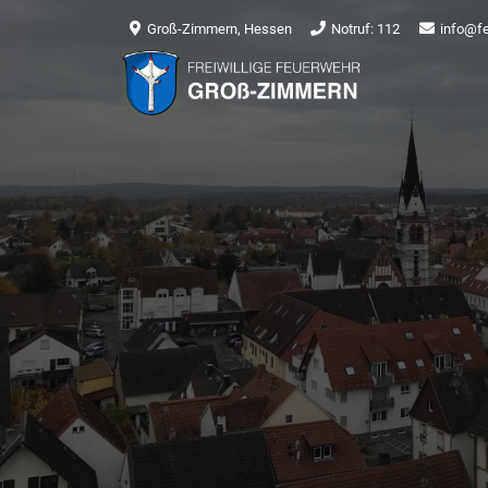
Groß-Zimmern, Hessen
Notruf: 112
info@f