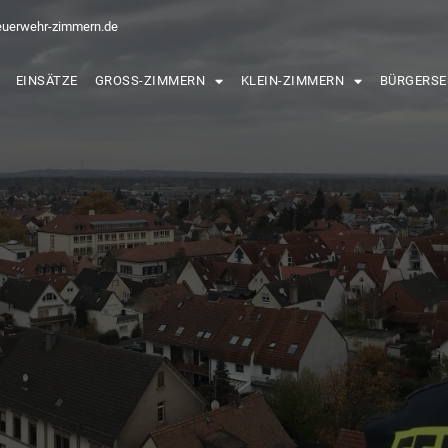
euerwehr-zimmern.de
EINSÄTZE
GROSS-ZIMMERN
KLEIN-ZIMMERN
BÜRGERSE