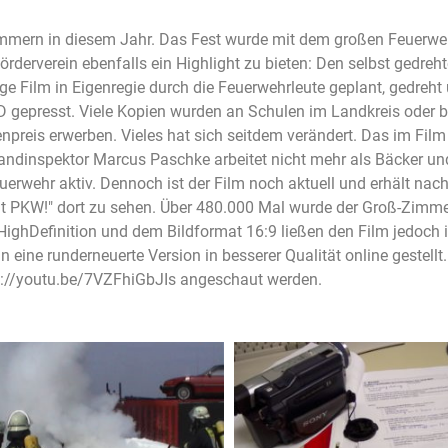
Zimmern in diesem Jahr. Das Fest wurde mit dem großen Feuerw
rderverein ebenfalls ein Highlight zu bieten: Den selbst gedreh
e Film in Eigenregie durch die Feuerwehrleute geplant, gedreht
 gepresst. Viele Kopien wurden an Schulen im Landkreis oder b
enpreis erwerben. Vieles hat sich seitdem verändert. Das im Fi
andinspektor Marcus Paschke arbeitet nicht mehr als Bäcker und
euerwehr aktiv. Dennoch ist der Film noch aktuell und erhält nach
nnt PKW!" dort zu sehen. Über 480.000 Mal wurde der Groß-Zimme
HighDefinition und dem Bildformat 16:9 ließen den Film jedoch i
eine runderneuerte Version in besserer Qualität online gestellt. 
p://youtu.be/7VZFhiGbJIs angeschaut werden.