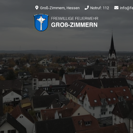
Groß-Zimmern, Hessen
Notruf: 112
info@f