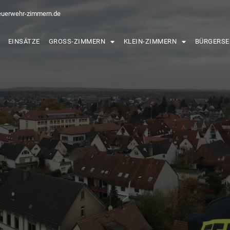
euerwehr-zimmern.de
EINSÄTZE
GROSS-ZIMMERN
KLEIN-ZIMMERN
BÜRGERSE