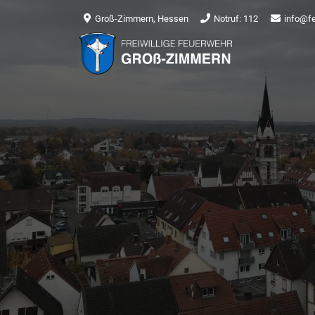
Groß-Zimmern, Hessen
Notruf: 112
info@f