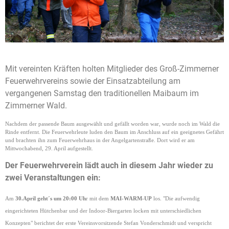
Mit vereinten Kräften holten Mitglieder des Groß-Zimmerner
Feuerwehrvereins sowie der Einsatzabteilung am
vergangenen Samstag den traditionellen Maibaum im
Zimmerner Wald.
Nachdem der passende Baum ausgewählt und gefällt worden war, wurde noch im Wald die
Rinde entfernt. Die Feuerwehrleute luden den Baum im Anschluss auf ein geeignetes Gefährt
und brachten ihn zum Feuerwehrhaus in der Angelgartenstraße. Dort wird er am
Mittwochabend, 29. April aufgestellt.
Der Feuerwehrverein lädt auch in diesem Jahr wieder zu
zwei Veranstaltungen ein:
Am
30.April geht´s um 20:00 Uh
r mit dem
MAI-WARM-UP
los. "Die aufwendig
eingerichteten Hütchenbar und der Indoor-Biergarten locken mit unterschiedlichen
Konzepten" berichtet der erste Vereinsvorsitzende Stefan Vonderschmidt und verspricht