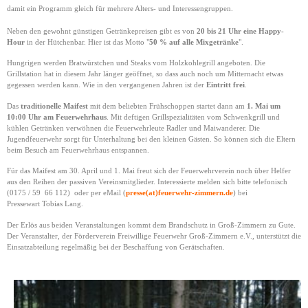
damit ein Programm gleich für mehrere Alters- und Interessengruppen.
Neben den gewohnt günstigen Getränkepreisen gibt es von
20 bis 21 Uhr eine Happy-
Hour
in der Hütchenbar. Hier ist das Motto "
50 % auf alle Mixgetränke
".
Hungrigen werden Bratwürstchen und Steaks vom Holzkohlegrill angeboten. Die
Grillstation hat in diesem Jahr länger geöffnet, so dass auch noch um Mitternacht etwas
gegessen werden kann. Wie in den vergangenen Jahren ist der
Eintritt frei
.
Das
traditionelle Maifest
mit dem beliebten Frühschoppen startet dann am
1. Mai um
10:00 Uhr
am Feuerwehrhaus
. Mit deftigen Grillspezialitäten vom Schwenkgrill und
kühlen Getränken verwöhnen die Feuerwehrleute Radler und Maiwanderer. Die
Jugendfeuerwehr sorgt für Unterhaltung bei den kleinen Gästen. So können sich die Eltern
beim Besuch am Feuerwehrhaus entspannen.
Für das Maifest am 30. April und 1. Mai freut sich der Feuerwehrverein noch über Helfer
aus den Reihen der passiven Vereinsmitglieder. Interessierte melden sich bitte telefonisch
(0175 / 59 66 112) oder per eMail (
presse(at)feuerwehr-zimmern.de
) bei
Pressewart Tobias Lang.
Der Erlös aus beiden Veranstaltungen kommt dem Brandschutz in Groß-Zimmern zu Gute.
Der Veranstalter, der Förderverein Freiwillige Feuerwehr Groß-Zimmern e.V., unterstützt die
Einsatzabteilung regelmäßig bei der Beschaffung von Gerätschaften.