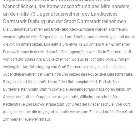
Menschlichkeit, der Kameradschaft und des Miteinanders,
an dem alle 73 Jugendfeuerwehren des Landkreises
Darmstadt-Dieburg und der Stadt Darmstadt teilnehmen.
Die Jugendfeuerwehren aus
Groß- und Klein-Zimmern
würden sich freuen,
wenn möglichst viele Bürger d
en Lauf am Straßenrand
mitverfolgen und damit
die Aktion unterstützen. Los geht´s um etwa 12:20 Uhr am Klein-Zimmerner
Feuerwehrhaus in der Markstraße. Die Jugendfeuerwehr Klein-Zimmern läuft
von dort zur Straße Am Brückelchen von wo aus es Richtung Groß-Zimmern
weitergeht.
Am Ortseingang von Groß-Zimmern vereinigen sich die beiden
Jugendfeuerwehren der Gemeinde und setzen ihre Route über Lebrechtstraße,
Biergasse und Kirchstraße bis auf den Rathausplatz fort. Dort stoßen
Bürgermeister Achim Grimm sowie die Gemeindebrandinspektoren hinzu.
Im
Anschluss läuft die Gruppe über
Angelstraße, Wilhelm-Leuschner-Str.,
Kettlerstraße und Ludwigstraße zum
Schulfest der Friedensschule. Von dort
aus geht es über die Angelgartenstraße weiter zum Ziel des Laufes: Dem Groß-
Zimmerner Feuerwehrhhaus.