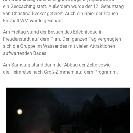
ein Geocaching statt. Außerdem wurde der 12. Geburtstag
von Christina Becker gefeiert. Auch ein Spiel der Frauen-
Fußball-WM wurde geschaut.
Am Freitag stand der Besuch des Erlebnisbad in
Freudenstadt auf dem Plan. Den ganzen Tag vergnügten
sich die Gruppe im Wasser des mit vielen Attraktionen
aufwartenden Bades.
Am Samstag stand dann der Abbau der Zelte sowie
die Heimreise nach Groß-Zimmern auf dem Programm.